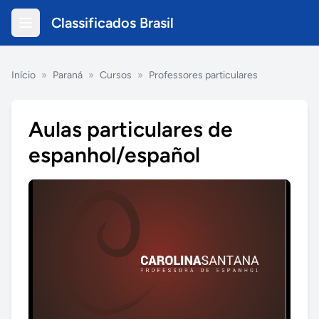
Classificados Brasil
Início
»
Paraná
»
Cursos
»
Professores particulares
Aulas particulares de
espanhol/español