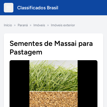
Classificados Brasil
Início
»
Paraná
»
Imóveis
»
Imóveis exterior
Sementes de Massai para
Pastagem