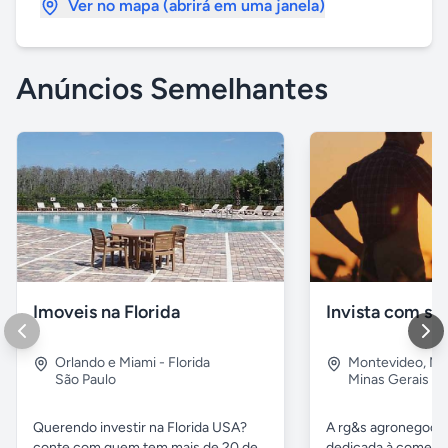
Ver no mapa (abrirá em uma janela)
Anúncios Semelhantes
Imoveis na Florida
Orlando e Miami - Florida
Montevideo
,
Mo
São Paulo
Minas Gerais
Querendo investir na Florida USA?
A rg&s agronegoci
conte com quem tem mais de 20 de
dedicada à comercia