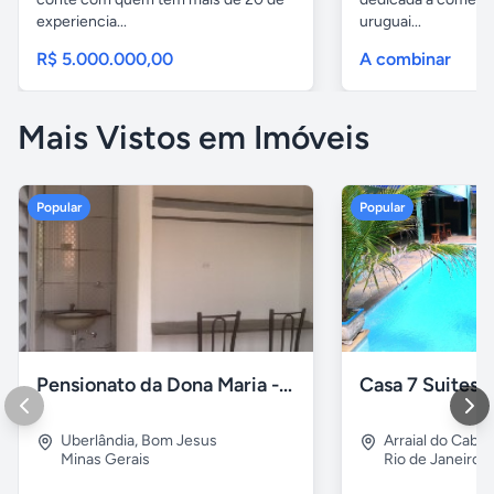
experiencia...
uruguai...
R$ 5.000.000,00
A combinar
Mais Vistos em Imóveis
Popular
Popular
Pensionato da Dona Maria - Uberlândia/MG
Uberlândia
,
Bom Jesus
Arraial do Cabo
Minas Gerais
Rio de Janeiro