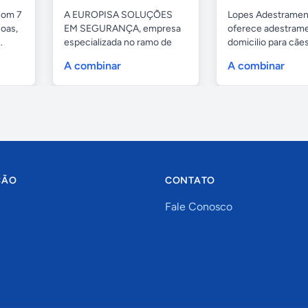
com 7
A EUROPISA SOLUÇÕES
Lopes Adestramen
oas,
EM SEGURANÇA, empresa
oferece adestrame
.
especializada no ramo de
domicilio para cãe
portas de...
as...
A combinar
A combinar
ÇÃO
CONTATO
Fale Conosco