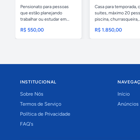
Pensionato para pessoas
Casa para temporada, 
que estão planejando
suites, máximo 20 pess
trabalhar ou estudar em...
piscina, churrasqueira,..
R$ 550,00
R$ 1.850,00
INSTITUCIONAL
NAVEGA
Sobre Nós
Início
Termos de Serviço
Anúncios
Política de Privacidade
FAQ's