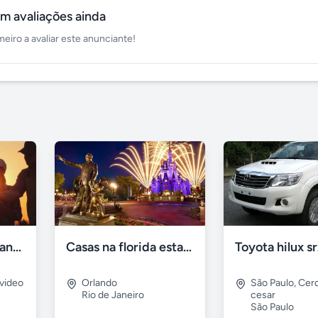
m avaliações ainda
meiro a avaliar este anunciante!
Invista com segurança no uruguai
Casas na florida estados unidos
Toyota hilux s
video
Orlando
São Paulo
,
Cerq
Rio de Janeiro
cesar
São Paulo