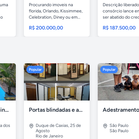
 uma
Procurando imoveis na
Descrição liberado
florida, Orlando, Kissimmee,
consórcio lance e
no
Celebration, Diney ou em...
ser abatido do cred
R$ 200.000,00
R$ 187.500,00
Popular
Popular
Casa 7 Suites Piscina - Praia dos Anjos
Portas blindadas e anti-arrombamento Europisa
ia dos
Duque de Caxias
,
25 de
São Paulo
Agosto
São Paulo
Rio de Janeiro