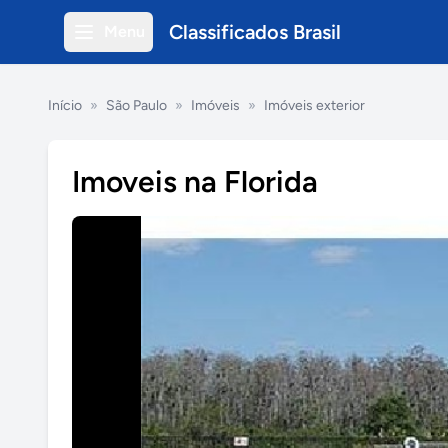
Classificados Brasil
Menu
Início
»
São Paulo
»
Imóveis
»
Imóveis exterior
Imoveis na Florida