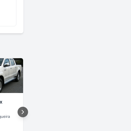
rx
Acessoria em Comercio Exterior
ueira
Itajaí
,
Imarui
Rio de Jan
Santa Catarina
Rio de Jan