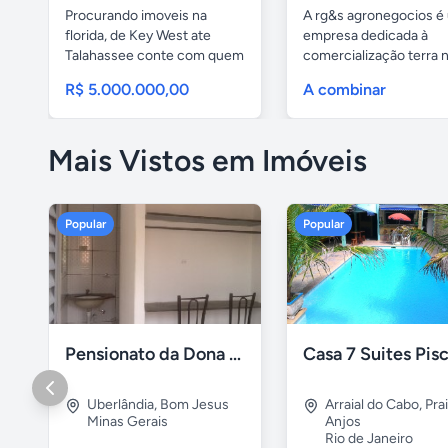
Procurando imoveis na
A rg&s agronegocios é
florida, de Key West ate
empresa dedicada à
Talahassee conte com quem
comercialização terra 
tem a...
uruguai...
R$ 5.000.000,00
A combinar
Mais Vistos em Imóveis
Popular
Popular
Pensionato da Dona Maria - Uberlândia/MG
Uberlândia
,
Bom Jesus
Arraial do Cabo
,
Pra
Minas Gerais
Anjos
Rio de Janeiro