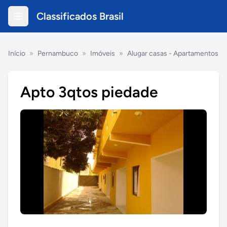
Classificados Brasil
Início
»
Pernambuco
»
Imóveis
»
Alugar casas - Apartamentos
Apto 3qtos piedade