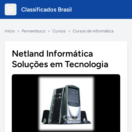
Classificados Brasil
Início
»
Pernambuco
»
Cursos
»
Cursos de informática
Netland Informática
Soluções em Tecnologia