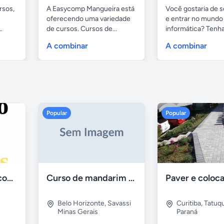
rsos,
A Easycomp Mangueira está
Você gostaria de se
oferecendo uma variedade
e entrar no mundo
.
de cursos. Cursos de...
informática? Tenha 
A combinar
A combinar
Popular
Popular
Aulas de Alemão com Professor Nativo
Curso de mandarim em belo horizonte
Belo Horizonte
,
Savassi
Curitiba
,
Tatuq
Minas Gerais
Paraná