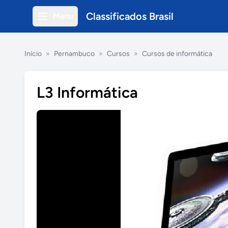
Classificados Brasil
Menu
Início
»
Pernambuco
»
Cursos
»
Cursos de informática
L3 Informática