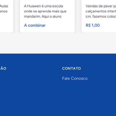
Aulas
A Huawen é uma escola
Vendas de paver p
uenos
onde se aprende mais que
calçamentos inter
mandarim. Aqui o aluno
cm. fazemos colo
tem...
com...
A combinar
R$ 1,00
ÇÃO
CONTATO
Fale Conosco