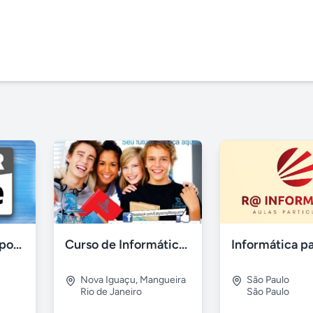
Cursos- aulas e suporte apple - ipad- iphone e mac
Curso de Informática em Nova Iguaçu
Nova Iguaçu
,
Mangueira
São Paulo
Rio de Janeiro
São Paulo