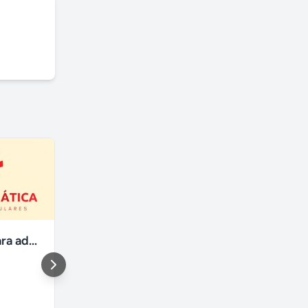
Informática para adultos - aulas particulares
Corel draw
Rio de Janeiro
,
Freguesia
São Paulo
,
- ilha do governador
São Paulo
Rio de Janeiro