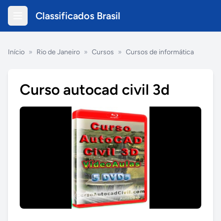
Classificados Brasil
Início
»
Rio de Janeiro
»
Cursos
»
Cursos de informática
Curso autocad civil 3d