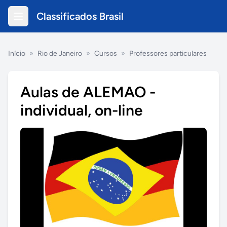
Classificados Brasil
Início
»
Rio de Janeiro
»
Cursos
»
Professores particulares
Aulas de ALEMAO -
individual, on-line