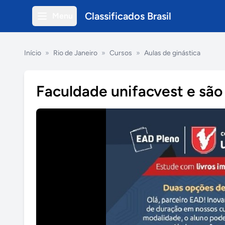
Classificados Brasil
Menu
Início
»
Rio de Janeiro
»
Cursos
»
Aulas de ginástica
Faculdade unifacvest e são 