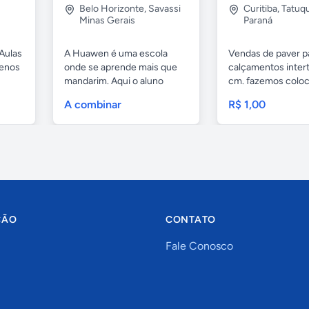
Belo Horizonte
,
Savassi
Curitiba
,
Tatuq
Minas Gerais
Paraná
Aulas
A Huawen é uma escola
Vendas de paver p
uenos
onde se aprende mais que
calçamentos inter
mandarim. Aqui o aluno
cm. fazemos colo
tem...
com...
A combinar
R$ 1,00
ÇÃO
CONTATO
Fale Conosco