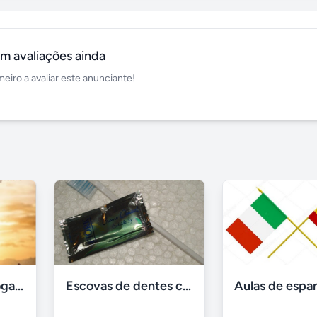
m avaliações ainda
meiro a avaliar este anunciante!
Aulas de Hatha Yoga na Pampulha
Escovas de dentes com sachê 3g