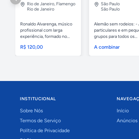
Rio de Janeiro
,
Flamengo
São Paulo
Rio de Janeiro
São Paulo
Ronaldo Alvarenga, músico
Alemão sem rodeios: - 
profissional com larga
particulares e em peq
experiência, formado no...
grupos para todos os...
R$ 120,00
A combinar
INSTITUCIONAL
NAVEGA
Sobre Nós
Início
Termos de Serviço
Anúncios
Política de Privacidade