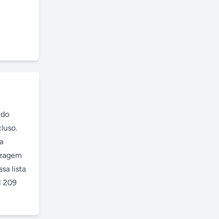
do 
uso. 
 
izagem 
a lista 
 209 