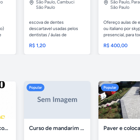
ro
São Paulo
,
Cambuci
São Paulo
,
Para
São Paulo
São Paulo
escova de dentes
Ofereço aulas de 
o)
descartavel usadas pelos
ou italiano por sky
e
dentistas / áulas de
presencial, para to
educação...
R$ 1,20
R$ 400,00
Popular
Popular
Aulas de Alemão com Professor Nativo
Curso de mandarim em belo horizonte