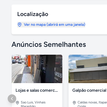
Localização
Ver no mapa (abrirá em uma janela)
Anúncios Semelhantes
Lojas e salas comerciais no vinhais
Sao Luis
,
Vinhais
Caldas novas
,
Itapa
Maranhão
Goiás