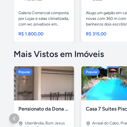
Galeria Comercial composta
Alugo um galpão em ca
por Lojas e salas climatizada,
novas com 360 m com
com wc privativos em...
banheiros dois escritóri
R$ 1.800,00
R$ 315,00
Mais Vistos em Imóveis
Popular
Popular
Pensionato da Dona Maria - Uberlândia/MG
Uberlândia
,
Bom Jesus
Arraial do Cabo
,
Pra