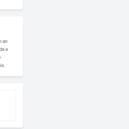
 ao 
a e 
 
is.