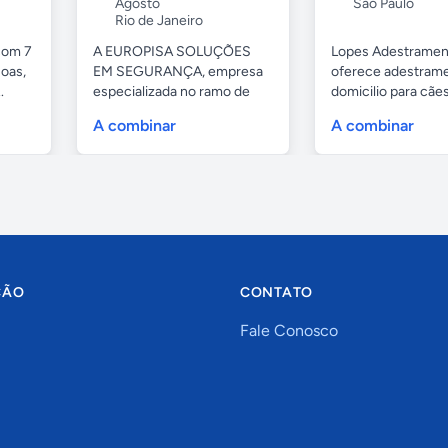
Agosto
São Paulo
Rio de Janeiro
com 7
A EUROPISA SOLUÇÕES
Lopes Adestramen
oas,
EM SEGURANÇA, empresa
oferece adestrame
.
especializada no ramo de
domicilio para cãe
portas de...
as...
A combinar
A combinar
ÇÃO
CONTATO
Fale Conosco