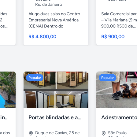
Rio de Janeiro
ldas
Alugo duas salas no Centro
Sala Comercial pa
 2
Empresarial Nova América.
– Vila Mariana (9 m
os...
(CENA) Dentro do
900,00 R500 de...
Shopping...
R$ 4.800,00
R$ 900,00
Popular
Popular
Casa 7 Suites Piscina - Praia dos Anjos
Portas blindadas e anti-arrombamento Europisa
ia dos
Duque de Caxias
,
25 de
São Paulo