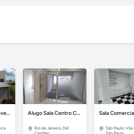
Galpão comercial vende
Alugo Sala Centro Comercial Nova América
rica
Rio de Janeiro
,
Del
São Paulo
,
Vila
Castilho
São Paulo