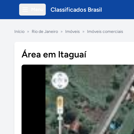
Classificados Brasil
Menu
Início
»
Rio de Janeiro
»
Imóveis
»
Imóveis comerciais
Área em Itaguaí