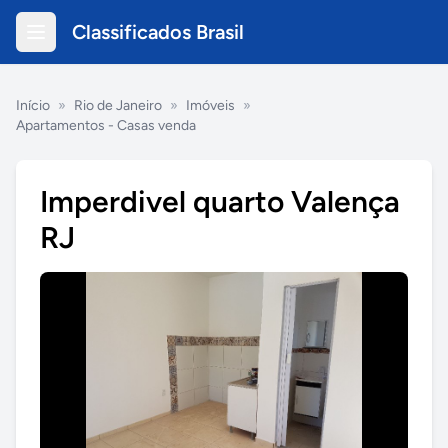
Classificados Brasil
Início
»
Rio de Janeiro
»
Imóveis
»
Apartamentos - Casas venda
Imperdivel quarto Valença
RJ