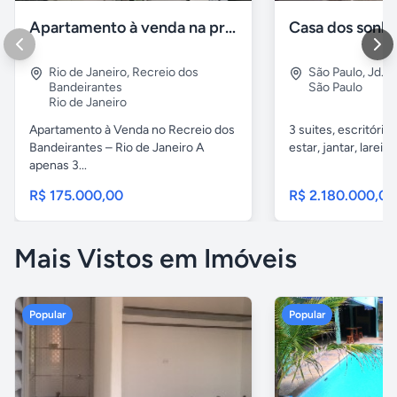
Apartamento à venda na praia Recreio - RJ
Casa dos sonh
Rio de Janeiro
,
Recreio dos
São Paulo
,
Jd. g
Bandeirantes
São Paulo
Rio de Janeiro
Apartamento à Venda no Recreio dos
3 suites, escritório,
Bandeirantes – Rio de Janeiro A
estar, jantar, lareira
apenas 3...
R$ 175.000,00
R$ 2.180.000,00
Mais Vistos em Imóveis
Popular
Popular