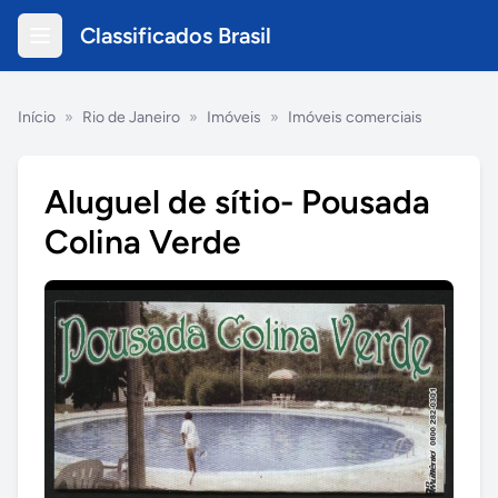
Classificados Brasil
Início
»
Rio de Janeiro
»
Imóveis
»
Imóveis comerciais
Aluguel de sítio- Pousada
Colina Verde