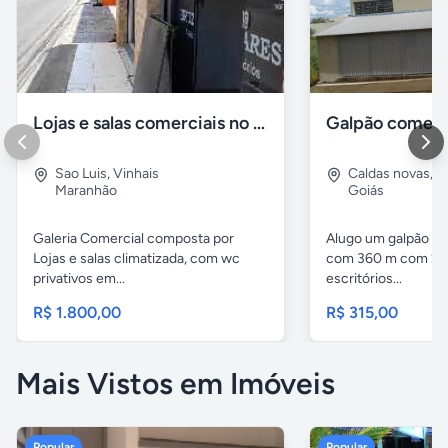
Lojas e salas comerciais no vinhais
Galpão comerc
Sao Luis
,
Vinhais
Caldas novas
,
I
Maranhão
Goiás
Galeria Comercial composta por
Alugo um galpão em
Lojas e salas climatizada, com wc
com 360 m com 2 b
privativos em...
escritórios...
R$ 1.800,00
R$ 315,00
Mais Vistos em Imóveis
Popular
Popular