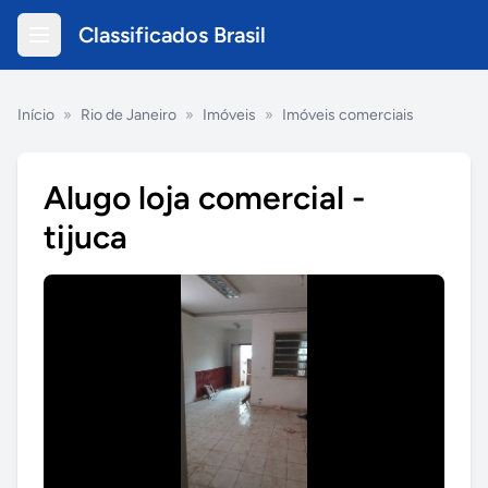
Classificados Brasil
Início
»
Rio de Janeiro
»
Imóveis
»
Imóveis comerciais
Alugo loja comercial -
tijuca