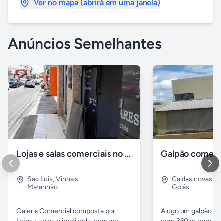
Ver no mapa (abrirá em uma janela)
Anúncios Semelhantes
Lojas e salas comerciais no vinhais
Galpão comerc
Sao Luis
,
Vinhais
Caldas novas
,
I
Maranhão
Goiás
Galeria Comercial composta por
Alugo um galpão em
Lojas e salas climatizada, com wc
com 360 m com 2 b