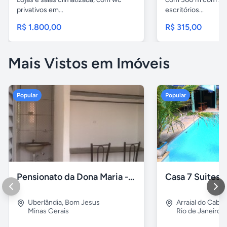
privativos em...
escritórios...
R$ 1.800,00
R$ 315,00
Mais Vistos em Imóveis
Popular
Popular
Pensionato da Dona Maria - Uberlândia/MG
Uberlândia
,
Bom Jesus
Arraial do Cabo
Minas Gerais
Rio de Janeiro