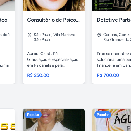
doó
Consultório de Psicologia e Psicanálise
a doó
São Paulo
,
Vila Mariana
Canoas
,
Centr
São Paulo
Rio Grande do 
Aurora Giusti. Pós
Precisa encontrar
Graduação e Especialização
solucionar uma pe
rauma
em Psicanálise pela...
financeira em Cano
R$ 250,00
R$ 700,00
Popular
Popular