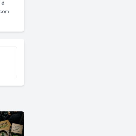
é 
.com
