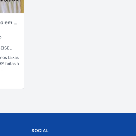
faixas no tecido em ate 24H
O
EISEL
amos faixas
% feitas à
..
SOCIAL