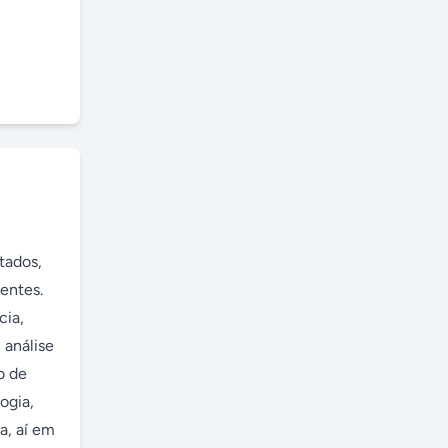
ados, 
entes. 
ia, 
análise 
 de 
gia, 
, aí em 