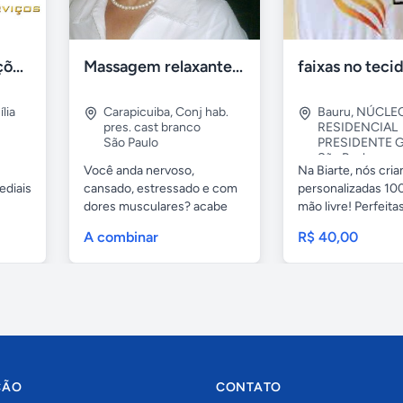
Tercriss Manutenções e Serviços
Massagem relaxante- terapeutica e depilação
lia
Carapicuiba
,
Conj hab.
Bauru
,
NÚCLE
pres. cast branco
RESIDENCIAL
São Paulo
PRESIDENTE G
São Paulo
Você anda nervoso,
Na Biarte, nós cri
ediais
cansado, estressado e com
personalizadas 100
dores musculares? acabe
mão livre! Perfeitas.
com esses...
A combinar
R$ 40,00
ÇÃO
CONTATO