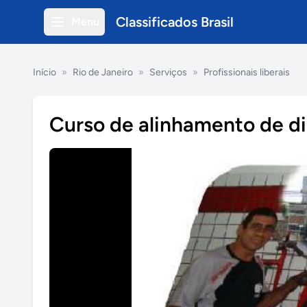
Classificados Brasil
Menu
Início
»
Rio de Janeiro
»
Serviços
»
Profissionais liberais
Curso de alinhamento de di