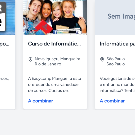
Cursos- aulas e suporte apple - ipad- iphone e mac
Curso de Informática em Nova Iguaçu
Nova Iguaçu
,
Mangueira
São Paulo
Rio de Janeiro
São Paulo
rsos,
A Easycomp Mangueira está
Você gostaria de se
oferecendo uma variedade
e entrar no mundo
.
de cursos. Cursos de...
informática? Tenha 
A combinar
A combinar