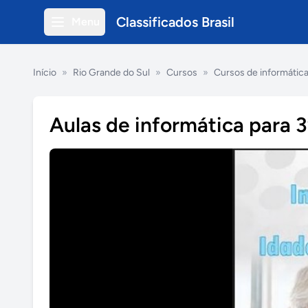
Classificados Brasil
Menu
Início
»
Rio Grande do Sul
»
Cursos
»
Cursos de informátic
Aulas de informática para 3