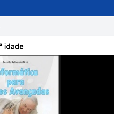
a
ª idade