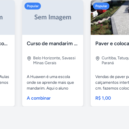
Popular
Popular
Aulas de Alemão com Professor Nativo
Curso de mandarim em belo horizonte
Belo Horizonte
,
Savassi
Curitiba
,
Tatuq
Minas Gerais
Paraná
Aulas
A Huawen é uma escola
Vendas de paver p
uenos
onde se aprende mais que
calçamentos inter
mandarim. Aqui o aluno
cm. fazemos colo
tem...
com...
A combinar
R$ 1,00