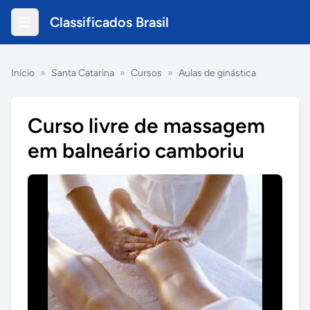
Classificados Brasil
Início
»
Santa Catarina
»
Cursos
»
Aulas de ginástica
Curso livre de massagem
em balneário camboriu