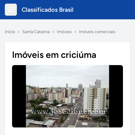
Classificados Brasil
Início
»
Santa Catarina
»
Imóveis
»
Imóveis comerciais
Imóveis em criciúma