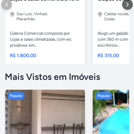
Sao Luis
,
Vinhais
Caldas novas
,
I
Maranhão
Goiás
Galeria Comercial composta por
Alugo um galpão em
Lojas e salas climatizada, com wc
com 360 m com 2 b
privativos em...
escritórios...
R$ 1.800,00
R$ 315,00
Mais Vistos em Imóveis
Popular
Popular