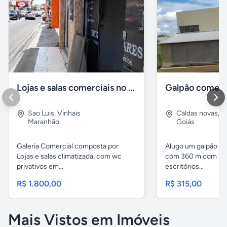
Lojas e salas comerciais no vinhais
Galpão comerc
Sao Luis
,
Vinhais
Caldas novas
,
I
Maranhão
Goiás
Galeria Comercial composta por
Alugo um galpão em
Lojas e salas climatizada, com wc
com 360 m com 2 b
privativos em...
escritórios...
R$ 1.800,00
R$ 315,00
Mais Vistos em Imóveis