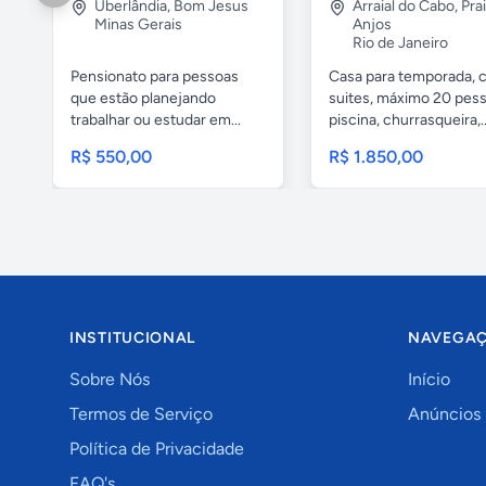
Uberlândia
,
Bom Jesus
Arraial do Cabo
,
Pra
Minas Gerais
Anjos
Rio de Janeiro
Pensionato para pessoas
Casa para temporada, 
que estão planejando
suites, máximo 20 pess
trabalhar ou estudar em...
piscina, churrasqueira,..
R$ 550,00
R$ 1.850,00
INSTITUCIONAL
NAVEGA
Sobre Nós
Início
Termos de Serviço
Anúncios
Política de Privacidade
FAQ's