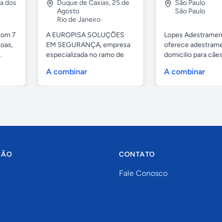
ia dos
Duque de Caxias
,
25 de
São Paulo
Agosto
São Paulo
Rio de Janeiro
com 7
A EUROPISA SOLUÇÕES
Lopes Adestramen
oas,
EM SEGURANÇA, empresa
oferece adestrame
.
especializada no ramo de
domicilio para cãe
portas de...
as...
A combinar
A combinar
ÇÃO
CONTATO
Fale Conosco