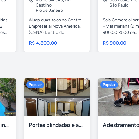
Castilho
São Paulo
Rio de Janeiro
ldas
Alugo duas salas no Centro
Sala Comercial pa
 2
Empresarial Nova América.
– Vila Mariana (9 m
os...
(CENA) Dentro do
900,00 R500 de...
Shopping...
R$ 4.800,00
R$ 900,00
Popular
Popular
Casa 7 Suites Piscina - Praia dos Anjos
Portas blindadas e anti-arrombamento Europisa