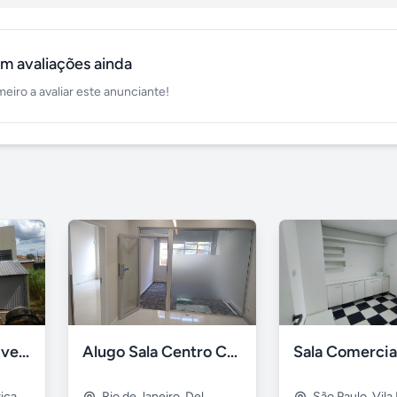
m avaliações ainda
meiro a avaliar este anunciante!
Galpão comercial vende
Alugo Sala Centro Comercial Nova América
rica
Rio de Janeiro
,
Del
São Paulo
,
Vila