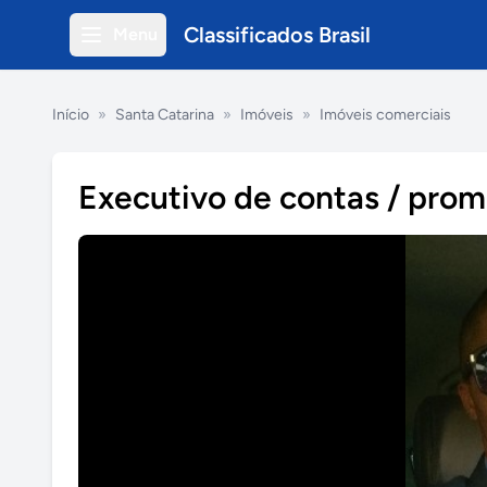
Classificados Brasil
Menu
Início
»
Santa Catarina
»
Imóveis
»
Imóveis comerciais
Executivo de contas / pro