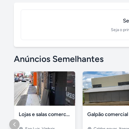
Se
Seja o pri
Anúncios Semelhantes
Lojas e salas comerciais no vinhais
Sao Luis
,
Vinhais
Caldas novas
,
Itapa