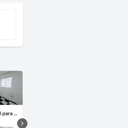
Sala Comercial para Locação - Vila Mariana - 9 m²
Vendo Br 153 Galpao Aparecida de Goiânia
 Mariana
Aparecida de Goiânia
,
Dourados
,