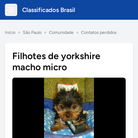
Classificados Brasil
Início
»
São Paulo
»
Comunidade
»
Contatos perdidos
Filhotes de yorkshire
macho micro