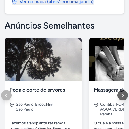
Ver no mapa (abrirá em uma janela)
Anúncios Semelhantes
Poda e corte de arvores
Massagem des
São Paulo
,
Broocklim
Curitiba
,
PORTA
São Paulo
AGUA VERDE, 
Paraná
Fazemos transplante retiramos
O que é a massagem
tronco galhos folhas jardinagem e
massagem desporti