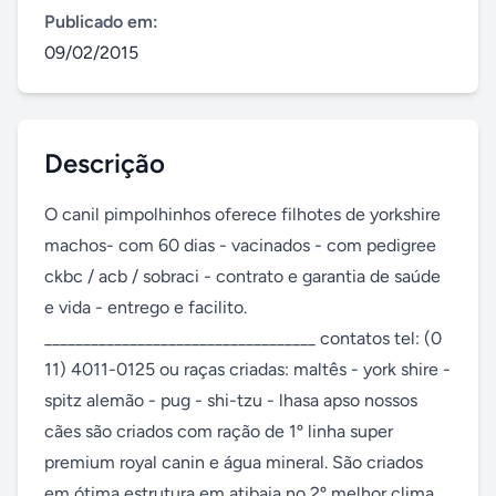
Publicado em:
09/02/2015
Descrição
O canil pimpolhinhos oferece filhotes de yorkshire 
machos- com 60 dias - vacinados - com pedigree 
ckbc / acb / sobraci - contrato e garantia de saúde 
e vida - entrego e facilito. 
___________________________________ contatos tel: (0 
11) 4011-0125 ou raças criadas: maltês - york shire - 
spitz alemão - pug - shi-tzu - lhasa apso nossos 
cães são criados com ração de 1º linha super 
premium royal canin e água mineral. São criados 
em ótima estrutura em atibaia no 2º melhor clima 