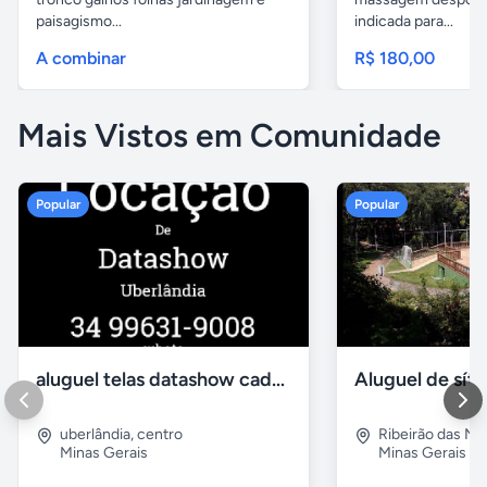
paisagismo...
indicada para...
A combinar
R$ 180,00
Mais Vistos em Comunidade
Popular
Popular
aluguel telas datashow cadeiras uberlândia
uberlândia
,
centro
Ribeirão das N
Minas Gerais
Minas Gerais