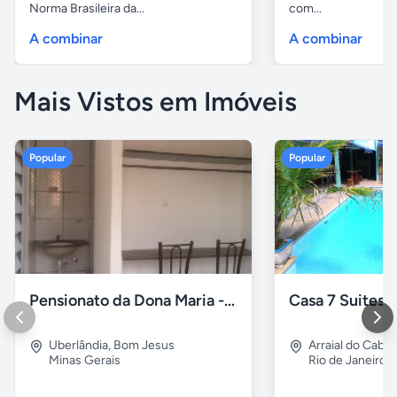
Norma Brasileira da...
com...
A combinar
A combinar
Mais Vistos em Imóveis
Popular
Popular
Pensionato da Dona Maria - Uberlândia/MG
Uberlândia
,
Bom Jesus
Arraial do Cabo
Minas Gerais
Rio de Janeiro