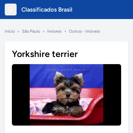
Classificados Brasil
Início
»
São Paulo
»
Imóveis
»
Outros - Imóveis
Yorkshire terrier