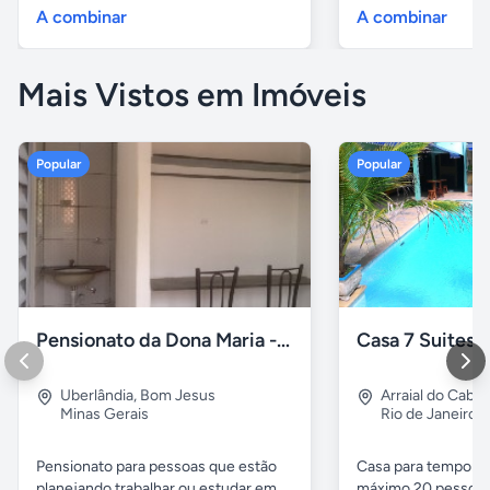
A combinar
A combinar
Mais Vistos em Imóveis
Popular
Popular
Pensionato da Dona Maria - Uberlândia/MG
Uberlândia
,
Bom Jesus
Arraial do Cabo
Minas Gerais
Rio de Janeiro
Pensionato para pessoas que estão
Casa para temporad
planejando trabalhar ou estudar em...
máximo 20 pessoas,