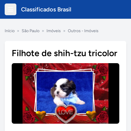
Classificados Brasil
Início
»
São Paulo
»
Imóveis
»
Outros - Imóveis
Filhote de shih-tzu tricolor