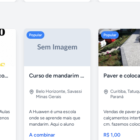
Popular
Popular
Aulas de Alemão com Professor Nativo
Curso de mandarim em belo horizonte
Belo Horizonte
,
Savassi
Curitiba
,
Tatuq
Minas Gerais
Paraná
Aulas
A Huawen é uma escola
Vendas de paver p
uenos
onde se aprende mais que
calçamentos inter
mandarim. Aqui o aluno
cm. fazemos colo
tem...
com...
A combinar
R$ 1,00