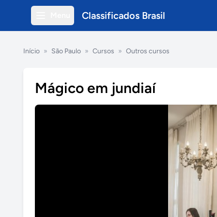
Classificados Brasil
Menu
Início
»
São Paulo
»
Cursos
»
Outros cursos
Mágico em jundiaí