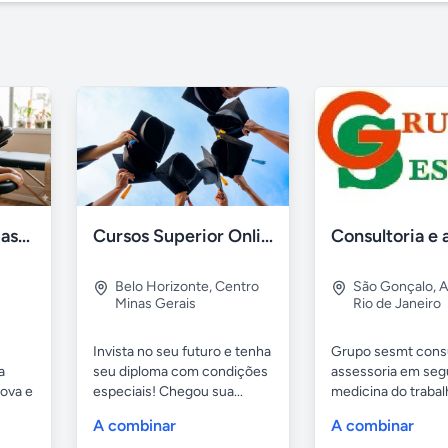
Curso De Quick Massagem - Massagem Na Cadeira
Cursos Superior Online - Sem pagamento adiantado
Belo Horizonte
,
Centro
São Gonçalo
,
A
Minas Gerais
Rio de Janeiro
Invista no seu futuro e tenha
Grupo sesmt consu
a
seu diploma com condições
assessoria em seg
ova e
especiais! Chegou sua...
medicina do trabalh
A combinar
A combinar