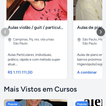
Aulas violão / guit / particular
Campinas
,
Pq. res. vila uniao
São Paulo
,
Higie
São Paulo
São Paulo
Aulas Particulares ,Individuais,
Aulas de piano em d
prático, rápido e com método super
bairros próximos d
atual....
Higienópolis(região 
R$ 1.111.111,00
A combinar
Mais Vistos em Cursos
Popular
Popular