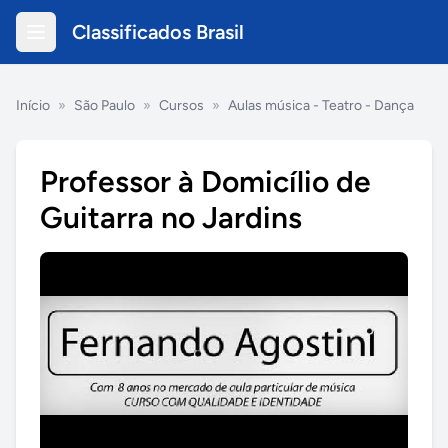
Classificados Brasil
Início
»
São Paulo
»
Cursos
»
Aulas música - Teatro - Dança
Professor à Domicílio de
Guitarra no Jardins