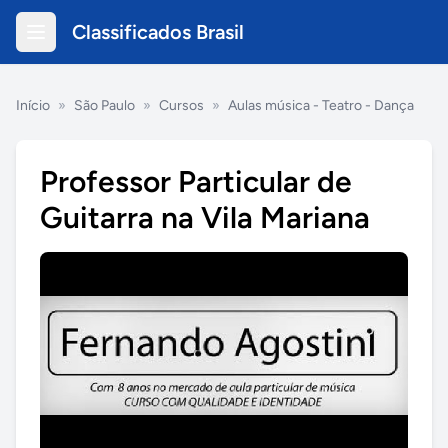
Classificados Brasil
Início
»
São Paulo
»
Cursos
»
Aulas música - Teatro - Dança
Professor Particular de
Guitarra na Vila Mariana