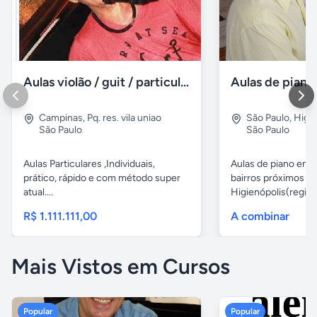
Aulas violão / guit / particular
Campinas
,
Pq. res. vila uniao
São Paulo
,
Higie
São Paulo
São Paulo
Aulas Particulares ,Individuais,
Aulas de piano em d
prático, rápido e com método super
bairros próximos d
atual....
Higienópolis(região 
R$ 1.111.111,00
A combinar
Mais Vistos em Cursos
Popular
Popular