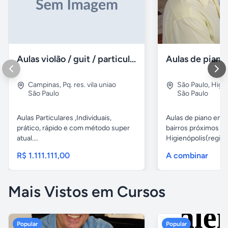
Aulas violão / guit / particular
Campinas
,
Pq. res. vila uniao
São Paulo
,
Higie
São Paulo
São Paulo
Aulas Particulares ,Individuais,
Aulas de piano em d
prático, rápido e com método super
bairros próximos d
atual....
Higienópolis(região 
R$ 1.111.111,00
A combinar
Mais Vistos em Cursos
Popular
Popular