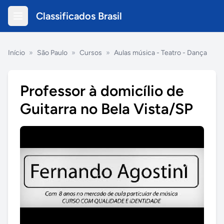
Classificados Brasil
Início
»
São Paulo
»
Cursos
»
Aulas música - Teatro - Dança
Professor à domicílio de
Guitarra no Bela Vista/SP