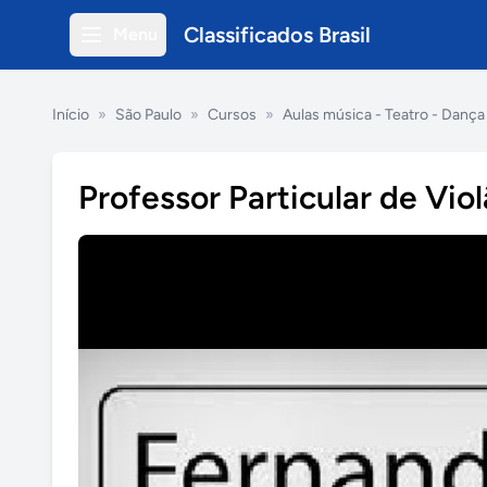
Classificados Brasil
Menu
Início
»
São Paulo
»
Cursos
»
Aulas música - Teatro - Dança
Professor Particular de Vio