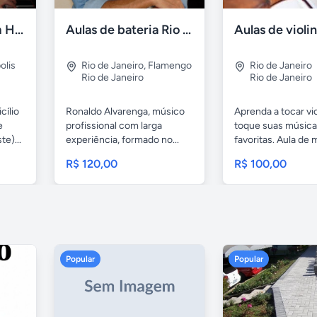
Aulas de piano em Higienópolis
Aulas de bateria Rio de Janeiro
olis
Rio de Janeiro
,
Flamengo
Rio de Janeiro
Rio de Janeiro
Rio de Janeiro
cílio
Ronaldo Alvarenga, músico
Aprenda a tocar vio
e
profissional com larga
toque suas músic
e)...
experiência, formado no...
favoritas. Aula de
para...
R$ 120,00
R$ 100,00
Popular
Popular