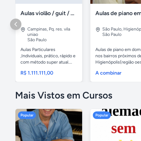
Aulas violão / guit / particular
Campinas
,
Pq. res. vila
São Paulo
,
Higienóp
uniao
São Paulo
São Paulo
Aulas Particulares
Aulas de piano em domi
,Individuais, prático, rápido e
nos bairros próximos d
com método super atual....
Higienópolis(região oest
R$ 1.111.111,00
A combinar
Mais Vistos em Cursos
Popular
Popular