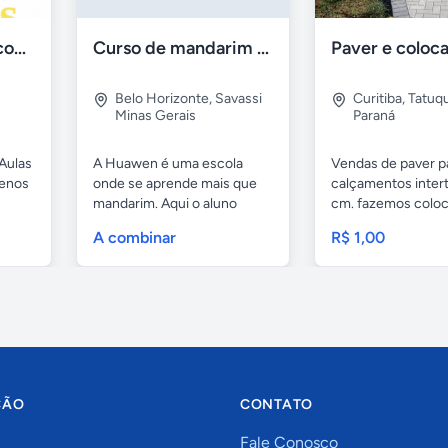
Aulas de Alemão com Professor Nativo
Curso de mandarim em belo horizonte
Belo Horizonte
,
Savassi
Curitiba
,
Tatuq
Minas Gerais
Paraná
Aulas
A Huawen é uma escola
Vendas de paver p
uenos
onde se aprende mais que
calçamentos inter
mandarim. Aqui o aluno
cm. fazemos colo
tem...
com...
A combinar
R$ 1,00
ÇÃO
CONTATO
Fale Conosco