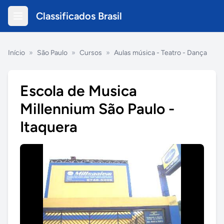
Classificados Brasil
Início
»
São Paulo
»
Cursos
»
Aulas música - Teatro - Dança
Escola de Musica
Millennium São Paulo -
Itaquera