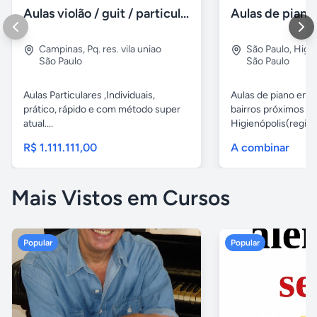
Aulas violão / guit / particular
Campinas
,
Pq. res. vila uniao
São Paulo
,
Higie
São Paulo
São Paulo
Aulas Particulares ,Individuais,
Aulas de piano em d
prático, rápido e com método super
bairros próximos d
atual....
Higienópolis(região 
R$ 1.111.111,00
A combinar
Mais Vistos em Cursos
Popular
Popular