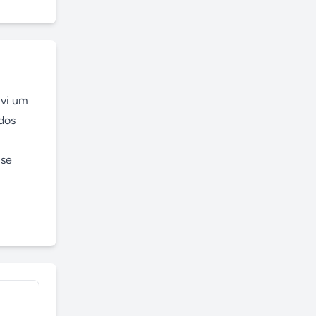
vi um 
dos 
se 