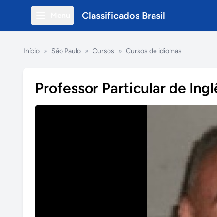
Classificados Brasil
Menu
Início
»
São Paulo
»
Cursos
»
Cursos de idiomas
Professor Particular de Ingl