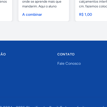
uenos
onde se aprende mais que
calçamentos inter
mandarim. Aqui o aluno
cm. fazemos colo
tem...
com...
A combinar
R$ 1,00
ÇÃO
CONTATO
Fale Conosco