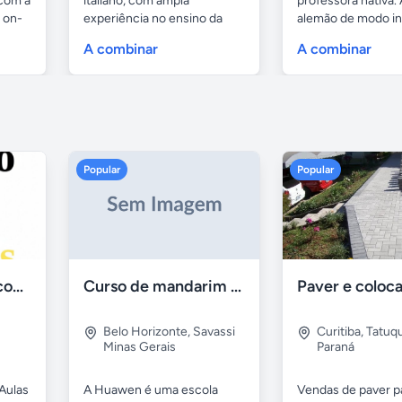
 com a
italiano, com ampla
professora nativa.
 on-
experiência no ensino da
alemão de modo in
língua...
e...
A combinar
A combinar
Popular
Popular
Aulas de Alemão com Professor Nativo
Curso de mandarim em belo horizonte
Belo Horizonte
,
Savassi
Curitiba
,
Tatuq
Minas Gerais
Paraná
Aulas
A Huawen é uma escola
Vendas de paver p