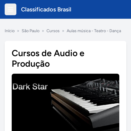
Classificados Brasil
Início
»
São Paulo
»
Cursos
»
Aulas música - Teatro - Dança
Cursos de Audio e
Produção