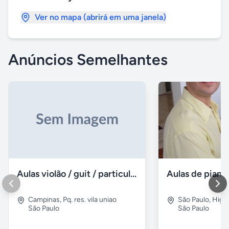
Ver no mapa (abrirá em uma janela)
Anúncios Semelhantes
Aulas violão / guit / particular
Campinas
,
Pq. res. vila uniao
São Paulo
,
Higie
São Paulo
São Paulo