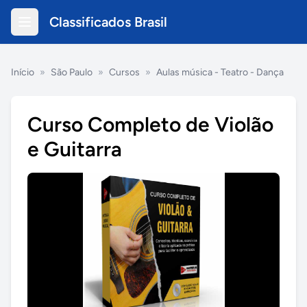
Classificados Brasil
Início
»
São Paulo
»
Cursos
»
Aulas música - Teatro - Dança
Curso Completo de Violão
e Guitarra