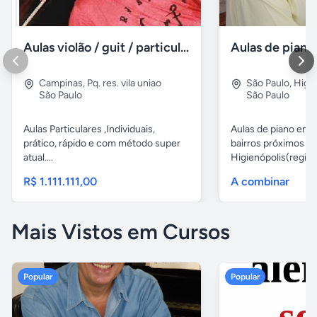
Aulas violão / guit / particular
Campinas
,
Pq. res. vila uniao
São Paulo
,
Higie
São Paulo
São Paulo
Aulas Particulares ,Individuais,
Aulas de piano em d
prático, rápido e com método super
bairros próximos d
atual....
Higienópolis(região 
R$ 1.111.111,00
A combinar
Mais Vistos em Cursos
Popular
Popular