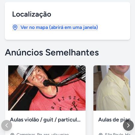
Localização
Ver no mapa (abrirá em uma janela)
Anúncios Semelhantes
Aulas violão / guit / particular
Campinas
,
Pq. res. vila uniao
São Paulo
,
Higie