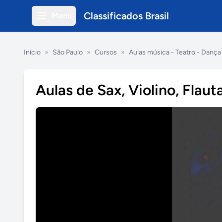
Classificados Brasil
Menu
Início
»
São Paulo
»
Cursos
»
Aulas música - Teatro - Dança
Aulas de Sax, Violino, Flaut