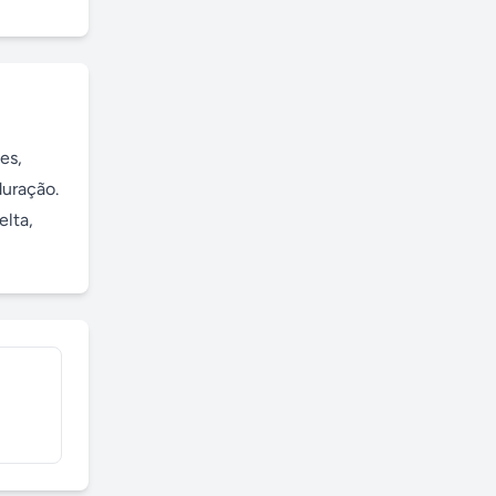
s, 
uração. 
lta, 