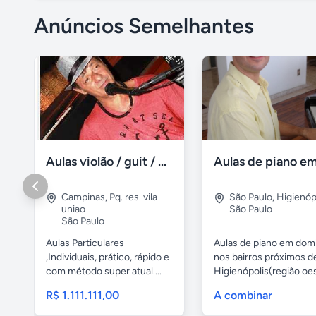
Anúncios Semelhantes
Aulas violão / guit / particular
Campinas
,
Pq. res. vila
São Paulo
,
Higienóp
uniao
São Paulo
São Paulo
Aulas Particulares
Aulas de piano em domi
,Individuais, prático, rápido e
nos bairros próximos d
com método super atual....
Higienópolis(região oest
R$ 1.111.111,00
A combinar