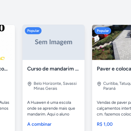
Popular
Popular
Aulas de Alemão com Professor Nativo
Curso de mandarim em belo horizonte
Belo Horizonte
,
Savassi
Curitiba
,
Tatuq
Minas Gerais
Paraná
Aulas
A Huawen é uma escola
Vendas de paver p
uenos
onde se aprende mais que
calçamentos inter
mandarim. Aqui o aluno
cm. fazemos colo
tem...
com...
A combinar
R$ 1,00