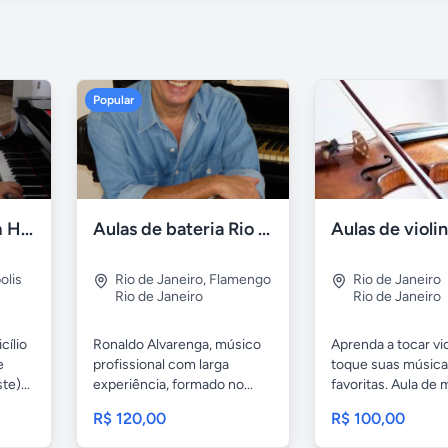
Popular
Aulas de piano em Higienópolis
Aulas de bateria Rio de Janeiro
olis
Rio de Janeiro
,
Flamengo
Rio de Janeiro
Rio de Janeiro
Rio de Janeiro
cílio
Ronaldo Alvarenga, músico
Aprenda a tocar vio
e
profissional com larga
toque suas músic
e)...
experiência, formado no...
favoritas. Aula de
para...
R$ 120,00
R$ 100,00