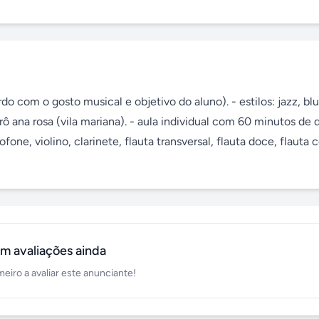
o com o gosto musical e objetivo do aluno). - estilos: jazz, blue
rô ana rosa (vila mariana). - aula individual com 60 minutos de d
fone, violino, clarinete, flauta transversal, flauta doce, flauta ce
m avaliações ainda
meiro a avaliar este anunciante!