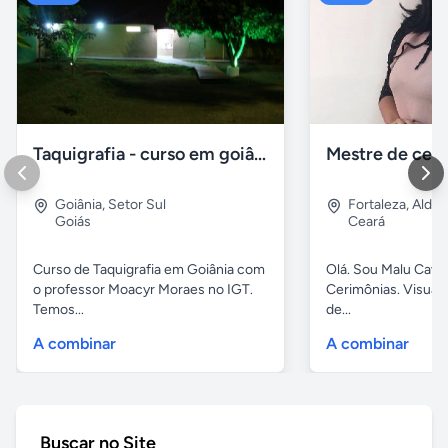
Taquigrafia - curso em goiânia - goiás
Goiânia
,
Setor Sul
Fortaleza
,
Aldeo
Goiás
Ceará
Curso de Taquigrafia em Goiânia com
Olá. Sou Malu Caval
o professor Moacyr Moraes no IGT.
Cerimônias. Visuali
Temos...
de...
A combinar
A combinar
Buscar no Site