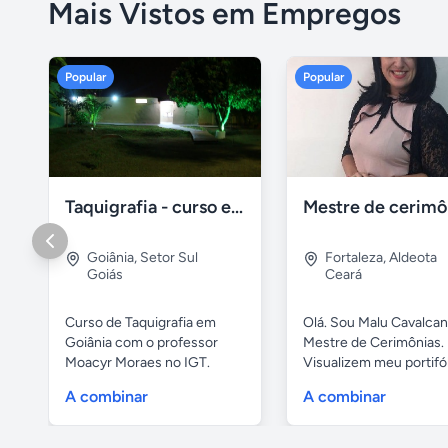
Mais Vistos em Empregos
Popular
Popular
Taquigrafia - curso em goiânia - goiás
Goiânia
,
Setor Sul
Fortaleza
,
Aldeota
Goiás
Ceará
Curso de Taquigrafia em
Olá. Sou Malu Cavalcant
Goiânia com o professor
Mestre de Cerimônias.
Moacyr Moraes no IGT.
Visualizem meu portifó
Temos...
de...
A combinar
A combinar