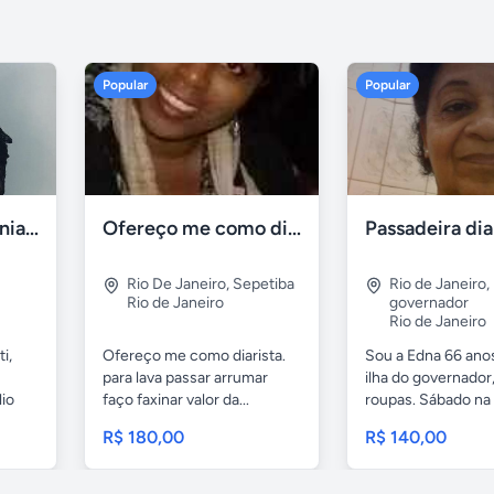
Popular
Popular
Mestre de cerimônias no ceará
Ofereço me como diarista
Passadeira dia
Rio De Janeiro
,
Sepetiba
Rio de Janeiro
,
Rio de Janeiro
governador
Rio de Janeiro
i,
Ofereço me como diarista.
Sou a Edna 66 ano
para lava passar arrumar
ilha do governador
lio
faço faxinar valor da...
roupas. Sábado na i
R$ 180,00
R$ 140,00