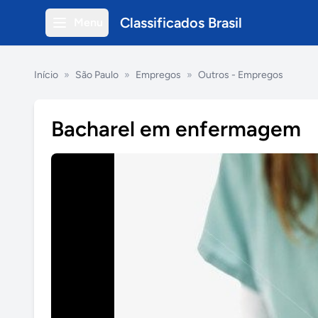
Classificados Brasil
Menu
Início
»
São Paulo
»
Empregos
»
Outros - Empregos
Bacharel em enfermagem