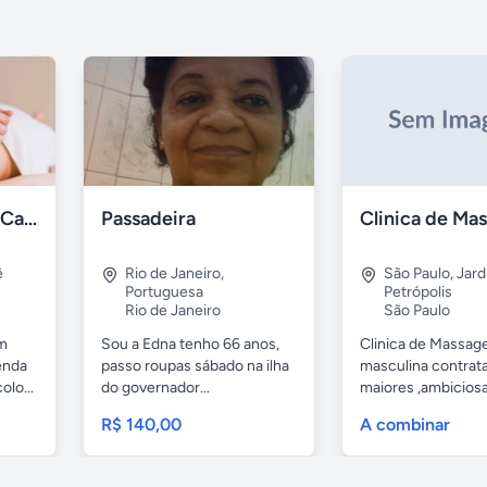
Massagista Free - Carnaval 2026
Passadeira
ê
Rio de Janeiro
,
São Paulo
,
Jard
Portuguesa
Petrópolis
Rio de Janeiro
São Paulo
em
Sou a Edna tenho 66 anos,
Clinica de Massa
enda
passo roupas sábado na ilha
masculina contrat
lo...
do governador...
maiores ,ambicios
ou sem...
R$ 140,00
A combinar