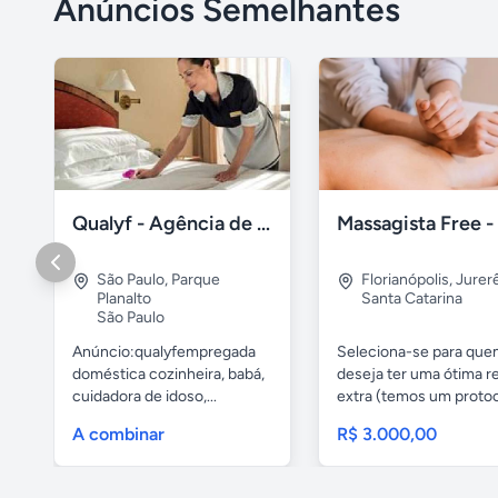
Anúncios Semelhantes
Qualyf - Agência de empregada doméstica
São Paulo
,
Parque
Florianópolis
,
Jurer
Planalto
Santa Catarina
São Paulo
Anúncio:qualyfempregada
Seleciona-se para qu
doméstica cozinheira, babá,
deseja ter uma ótima r
cuidadora de idoso,...
extra (temos um protoco
A combinar
R$ 3.000,00