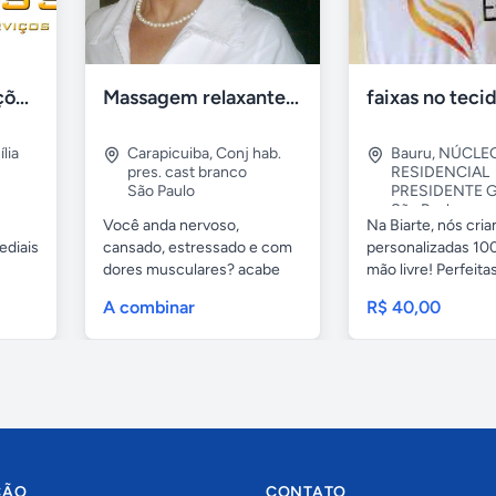
Tercriss Manutenções e Serviços
Massagem relaxante- terapeutica e depilação
lia
Carapicuiba
,
Conj hab.
Bauru
,
NÚCLE
pres. cast branco
RESIDENCIAL
São Paulo
PRESIDENTE G
São Paulo
Você anda nervoso,
Na Biarte, nós cri
ediais
cansado, estressado e com
personalizadas 100
dores musculares? acabe
mão livre! Perfeitas.
com esses...
A combinar
R$ 40,00
ÇÃO
CONTATO