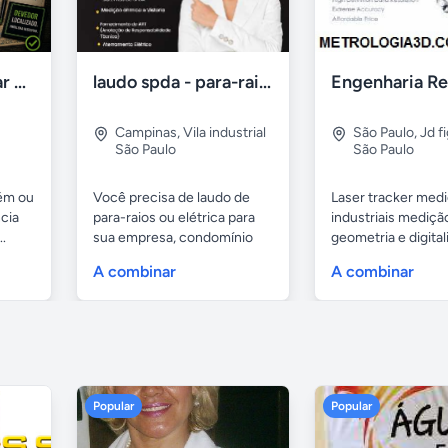
Detetive Particular em Canoas – Localização de Devedores
laudo spda - para-raio - elétrica - art
Campinas
,
Vila industrial
São Paulo
,
Jd f
São Paulo
São Paulo
uém ou
Você precisa de laudo de
Laser tracker med
cia
para-raios ou elétrica para
industriais medição
.
sua empresa, condomínio
geometria e digital
ou...
A combinar
A combinar
Popular
Popular