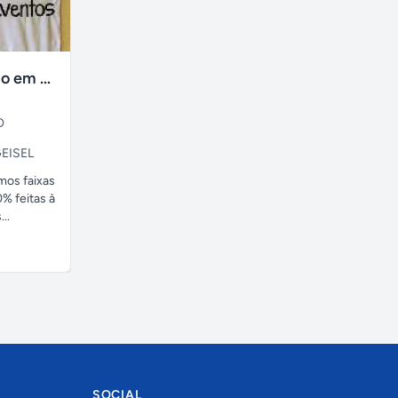
faixas no tecido em ate 24H
O
EISEL
amos faixas
% feitas à
..
SOCIAL