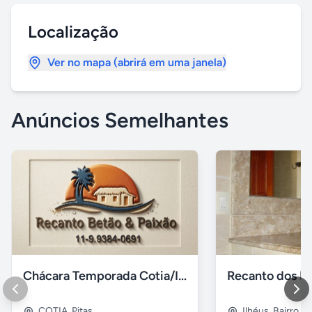
Localização
Ver no mapa (abrirá em uma janela)
Anúncios Semelhantes
Chácara Temporada Cotia/Itapevi
Recanto dos Pá
COTIA
,
Pitas
Ilhéus
,
Bairro s.