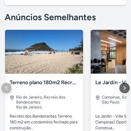
Anúncios Semelhantes
Terreno plano 180m2 Recreio dos Bandeirantes
Rio de Janeiro
,
Recreio dos
Campinas
,
Sous
Bandeirantes
São Paulo
Rio de Janeiro
Recreio dos Bandeirantes Terreno
Le Jardin - Ville Sa
180 m2 em condomínio fechado para
Campinas) Oportun
construção...
Construa...