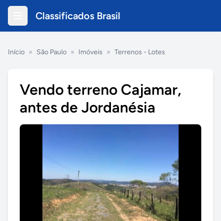
Classificados Brasil
Início
»
São Paulo
»
Imóveis
»
Terrenos - Lotes
Vendo terreno Cajamar,
antes de Jordanésia