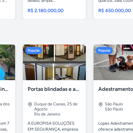
3...
lavabo, ampla...
quartos, sala, cozin
R$ 2.180.000,00
R$ 450.000,00
Popular
Popular
Casa 7 Suites Piscina - Praia dos Anjos
Portas blindadas e anti-arrombamento Europisa
ia dos
Duque de Caxias
,
25 de
São Paulo
Agosto
São Paulo
Rio de Janeiro
com 7
A EUROPISA SOLUÇÕES
Lopes Adestramen
oas,
EM SEGURANÇA, empresa
oferece adestrame