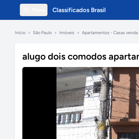
Classificados Brasil
Menu
Início
»
São Paulo
»
Imóveis
»
Apartamentos - Casas venda
alugo dois comodos apart