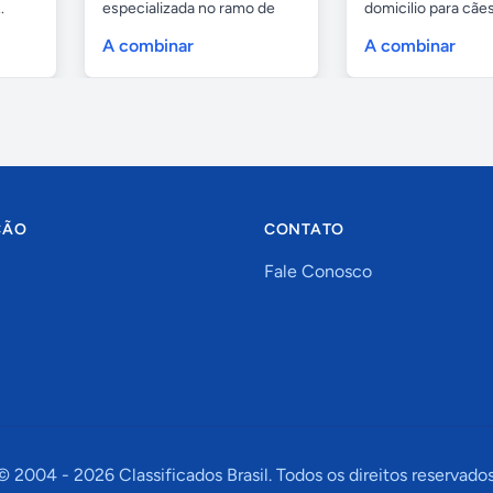
.
especializada no ramo de
domicilio para cãe
portas de...
as...
A combinar
A combinar
ÇÃO
CONTATO
Fale Conosco
© 2004 -
2026
Classificados Brasil. Todos os direitos reservados