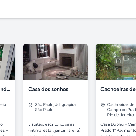
Apartamento à venda na praia Recreio - RJ
Casa dos sonhos
eio
São Paulo
,
Jd. guapira
Cachoeiras de
São Paulo
Campo do Pra
Rio de Janeiro
no
3 suites, escritório, salas
Casa Duplex - Ca
tes –
(íntima, estar, jantar, lareira),
Prado 1º Pavimento