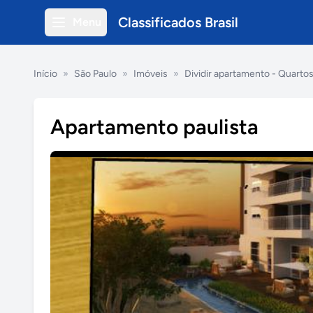
Classificados Brasil
Menu
Início
»
São Paulo
»
Imóveis
»
Dividir apartamento - Quarto
Apartamento paulista