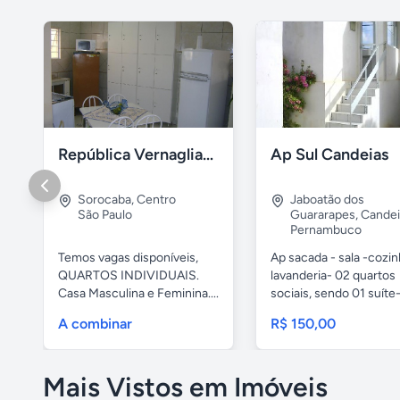
República Vernaglia-Estudantes e ou Trabalhadores
Ap Sul Candeias
Sorocaba
,
Centro
Jaboatão dos
São Paulo
Guararapes
,
Candei
Pernambuco
Temos vagas disponíveis,
Ap sacada - sala -cozi
QUARTOS INDIVIDUAIS.
lavanderia- 02 quartos
Casa Masculina e Feminina....
sociais, sendo 01 suíte-
A combinar
R$ 150,00
Mais Vistos em Imóveis