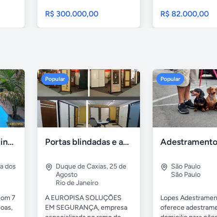
79 – Lote...
R$ 300.000,00
R$ 82.000,00
Popular
Popular
Casa 7 Suites Piscina - Praia dos Anjos
Portas blindadas e anti-arrombamento Europisa
ia dos
Duque de Caxias
,
25 de
São Paulo
Agosto
São Paulo
Rio de Janeiro
com 7
A EUROPISA SOLUÇÕES
Lopes Adestramen
oas,
EM SEGURANÇA, empresa
oferece adestrame