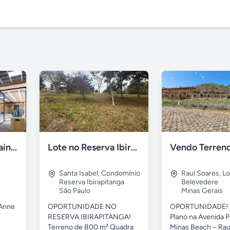
Le Jardin - Ville Sainte Anne - Sousas, Campinas
Lote no Reserva Ibirapitanga de 800m²
Santa Isabel
,
Condomínio
Raul Soares
,
Lo
Reserva Ibirapitanga
Belevedere
São Paulo
Minas Gerais
 Anne
OPORTUNIDADE NO
OPORTUNIDADE! 
RESERVA IBIRAPITANGA!
Plano na Avenida P
Terreno de 800 m² Quadra
Minas Beach – Raul