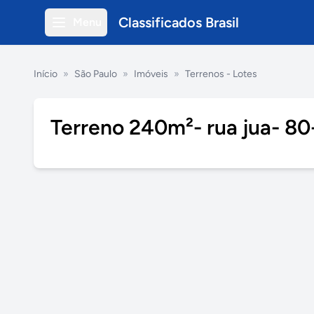
Classificados Brasil
Menu
Início
»
São Paulo
»
Imóveis
»
Terrenos - Lotes
Terreno 240m²- rua jua- 80