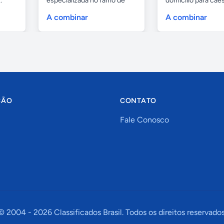
.
especializada no ramo de
domicilio para cãe
portas de...
as...
A combinar
A combinar
ÇÃO
CONTATO
Fale Conosco
© 2004 -
2026
Classificados Brasil. Todos os direitos reservados