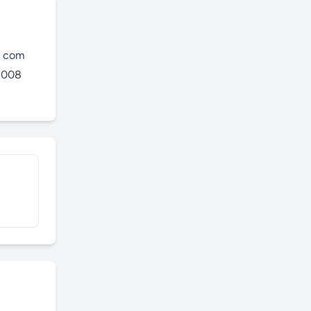
a com 
2008 