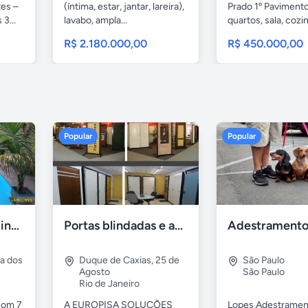
tes –
(íntima, estar, jantar, lareira),
Prado 1º Pavimento
3...
lavabo, ampla...
quartos, sala, cozin
R$ 2.180.000,00
R$ 450.000,00
Popular
Popular
Casa 7 Suites Piscina - Praia dos Anjos
Portas blindadas e anti-arrombamento Europisa
ia dos
Duque de Caxias
,
25 de
São Paulo
Agosto
São Paulo
Rio de Janeiro
com 7
A EUROPISA SOLUÇÕES
Lopes Adestramen