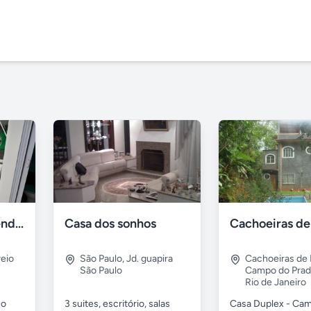
Apartamento à venda na praia Recreio - RJ
Casa dos sonhos
eio
São Paulo
,
Jd. guapira
Cachoeiras de
São Paulo
Campo do Pra
Rio de Janeiro
no
3 suites, escritório, salas
Casa Duplex - Ca