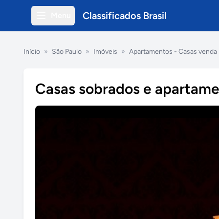
Classificados Brasil
Menu
Início
»
São Paulo
»
Imóveis
»
Apartamentos - Casas venda
Casas sobrados e apartame