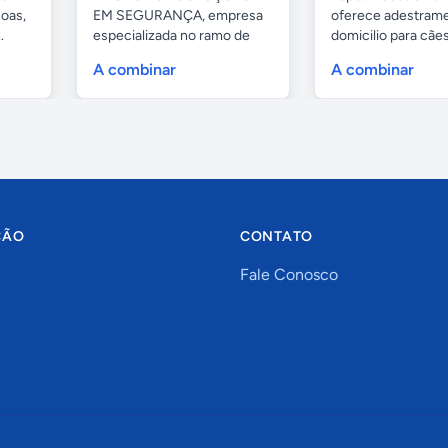
oas,
EM SEGURANÇA, empresa
oferece adestrame
.
especializada no ramo de
domicilio para cãe
portas de...
as...
A combinar
A combinar
ÇÃO
CONTATO
Fale Conosco