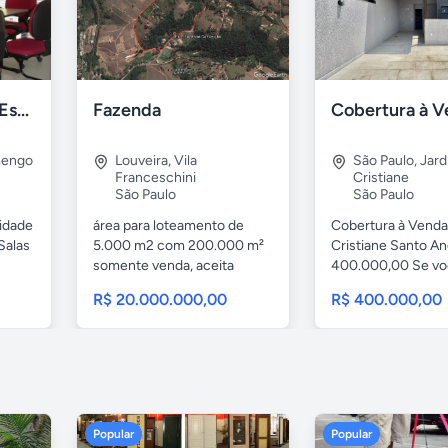
Escritório Virtual Espaço 2D
Fazenda
mengo
Louveira
,
Vila
São Paulo
,
Jard
Franceschini
Cristiane
São Paulo
São Paulo
cidade
área para loteamento de
Cobertura à Venda
Salas
5.000 m2 com 200.000 m²
Cristiane Santo A
somente venda, aceita
400.000,00 Se voc
imoveis,...
R$ 20.000.000,00
R$ 400.000,00
Popular
Popular