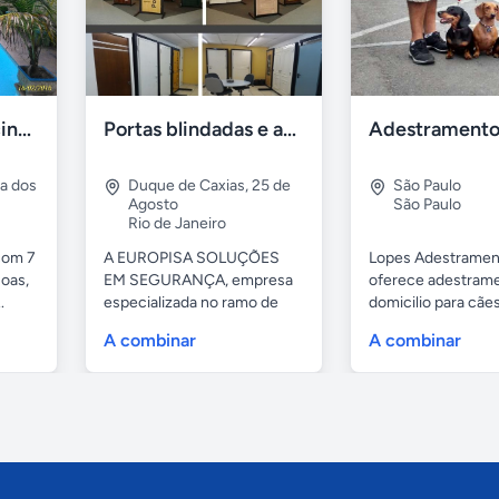
Casa 7 Suites Piscina - Praia dos Anjos
Portas blindadas e anti-arrombamento Europisa
ia dos
Duque de Caxias
,
25 de
São Paulo
Agosto
São Paulo
Rio de Janeiro
com 7
A EUROPISA SOLUÇÕES
Lopes Adestramen
oas,
EM SEGURANÇA, empresa
oferece adestrame
.
especializada no ramo de
domicilio para cãe
portas de...
as...
A combinar
A combinar