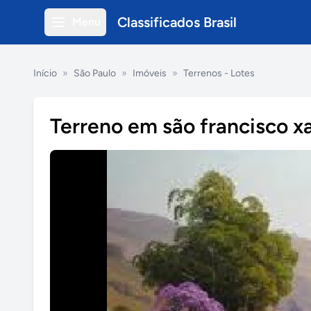
Classificados Brasil
Menu
Início
»
São Paulo
»
Imóveis
»
Terrenos - Lotes
Terreno em são francisco xa