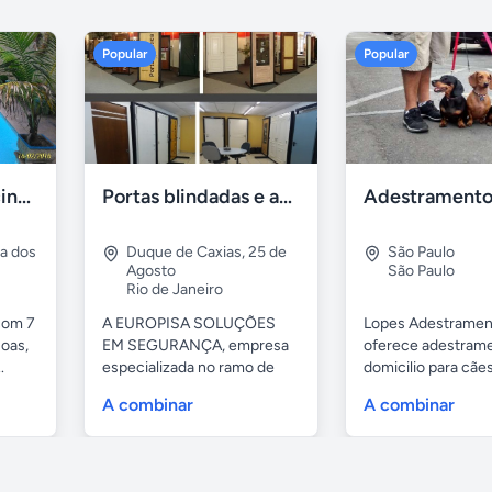
Popular
Popular
Casa 7 Suites Piscina - Praia dos Anjos
Portas blindadas e anti-arrombamento Europisa
ia dos
Duque de Caxias
,
25 de
São Paulo
Agosto
São Paulo
Rio de Janeiro
com 7
A EUROPISA SOLUÇÕES
Lopes Adestramen
oas,
EM SEGURANÇA, empresa
oferece adestrame
.
especializada no ramo de
domicilio para cãe
portas de...
as...
A combinar
A combinar