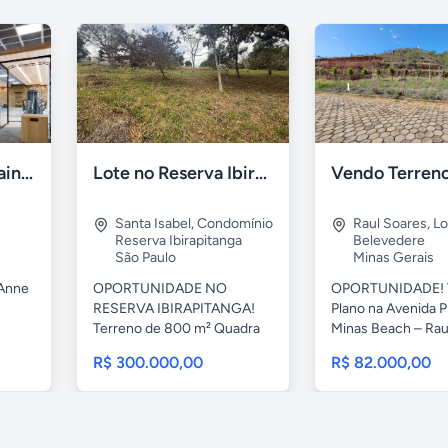
Le Jardin - Ville Sainte Anne - Sousas, Campinas
Lote no Reserva Ibirapitanga de 800m²
Santa Isabel
,
Condomínio
Raul Soares
,
Lo
Reserva Ibirapitanga
Belevedere
São Paulo
Minas Gerais
 Anne
OPORTUNIDADE NO
OPORTUNIDADE! 
RESERVA IBIRAPITANGA!
Plano na Avenida P
Terreno de 800 m² Quadra
Minas Beach – Raul
79 – Lote...
R$ 300.000,00
R$ 82.000,00