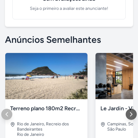
Seja o primeiro a avaliar este anunciante!
Anúncios Semelhantes
Terreno plano 180m2 Recreio dos Bandeirantes
Rio de Janeiro
,
Recreio dos
Campinas
,
Sous
Bandeirantes
São Paulo
Rio de Janeiro