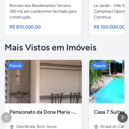
Recreio dos Bandeirantes Terreno
Le Jardin - Ville Sa
180 m2 em condomínio fechado para
Campinas) Oportun
construção...
Construa...
R$ 810.000,00
R$ 100.000.000
Mais Vistos em Imóveis
Popular
Popular
Pensionato da Dona Maria - Uberlândia/MG
Uberlândia
,
Bom Jesus
Arraial do Cabo