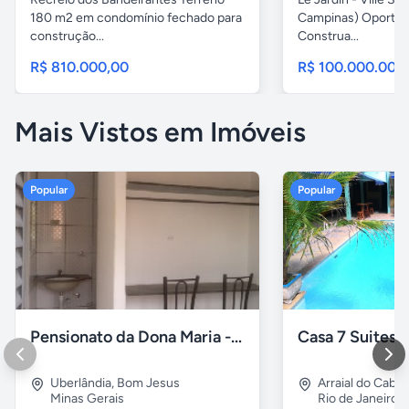
180 m2 em condomínio fechado para
Campinas) Oportun
construção...
Construa...
R$ 810.000,00
R$ 100.000.000
Mais Vistos em Imóveis
Popular
Popular
Pensionato da Dona Maria - Uberlândia/MG
Uberlândia
,
Bom Jesus
Arraial do Cabo
Minas Gerais
Rio de Janeiro