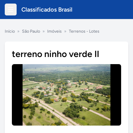
Classificados Brasil
Início
»
São Paulo
»
Imóveis
»
Terrenos - Lotes
terreno ninho verde II