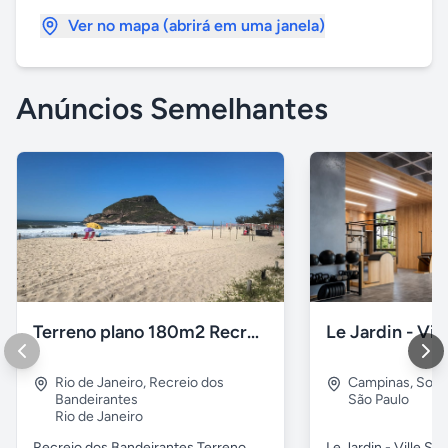
Ver no mapa (abrirá em uma janela)
Anúncios Semelhantes
Terreno plano 180m2 Recreio dos Bandeirantes
Rio de Janeiro
,
Recreio dos
Campinas
,
Sous
Bandeirantes
São Paulo
Rio de Janeiro
Recreio dos Bandeirantes Terreno
Le Jardin - Ville Sa