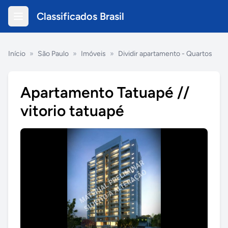
Classificados Brasil
Início
»
São Paulo
»
Imóveis
»
Dividir apartamento - Quartos
Apartamento Tatuapé //
vitorio tatuapé