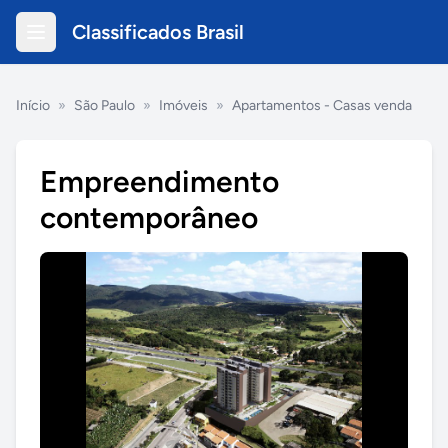
Classificados Brasil
Início
»
São Paulo
»
Imóveis
»
Apartamentos - Casas venda
Empreendimento
contemporâneo