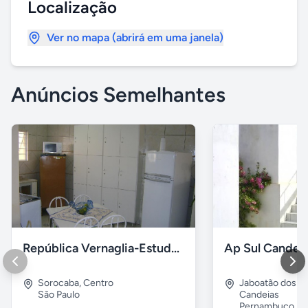
Localização
Ver no mapa (abrirá em uma janela)
Anúncios Semelhantes
República Vernaglia-Estudantes e ou Trabalhadores
Ap Sul Candei
Sorocaba
,
Centro
Jaboatão dos G
São Paulo
Candeias
Pernambuco