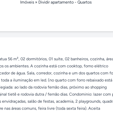
Imóveis
»
Dividir apartamento - Quartos
ua 56 m², 02 dormitórios, 01 suíte, 02 banheiros, cozinha, área
os os ambientes. A cozinha está com cooktop, forno elétrico 
dor de água. Sala, corredor, cozinha e um dos quartos com for
 toda a iluminação em led. (no quarto com forro rebaixado está
ilegiada: ao lado da rodovia fernão dias, próximo ao shopping 
nal tietê e rodovia dutra / fernão dias. Condominio: lazer com p
as envidraçadas, salão de festas, academia, 2 playgrounds, quadra
e nas áreas comuns, feira livre (toda sexta feira). Aceita 