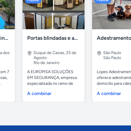
Popular
Popular
Casa 7 Suites Piscina - Praia dos Anjos
Portas blindadas e anti-arrombamento Europisa
ia dos
Duque de Caxias
,
25 de
São Paulo
Agosto
São Paulo
Rio de Janeiro
com 7
A EUROPISA SOLUÇÕES
Lopes Adestramen
oas,
EM SEGURANÇA, empresa
oferece adestrame
.
especializada no ramo de
domicilio para cãe
portas de...
as...
A combinar
A combinar