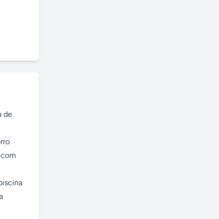
 de 
ro 
 com 
iscina 
 