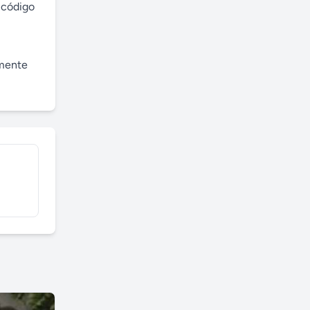
código 
mente 