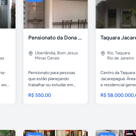
Pensionato da Dona Maria - Uberlândia/MG
Uberlândia
,
Bom Jesus
Rio
,
Taquara
as
Minas Gerais
Rio de Janeiro
nha-
Pensionato para pessoas
Centro da Taquara
que estão planejando
Jacarepaguá. Área
 wc...
trabalhar ou estudar em...
e residencial gene
casa...
R$ 550,00
R$ 58.000.000