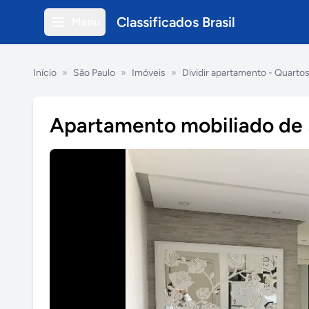
Classificados Brasil
Menu
Início
»
São Paulo
»
Imóveis
»
Dividir apartamento - Quarto
Apartamento mobiliado de 